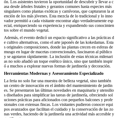
ón. Los asistentes tuvieron la oportunidad de descubrir y llevar a c
asa desde árboles frutales y geranios comunes hasta especies más
singulares como plantas exóticas y carnívoras, que capturaron la at
ención de los más jóvenes. Esta mezcla de lo tradicional y lo inno
vador permitió a cada visitante encontrar algo verdaderamente esp
ecial, enriqueciendo su experiencia y expandiendo sus conocimien
tos sobre el mundo vegetal.
Además, el evento dedicó un espacio significativo a las prácticas d
e cultivo alternativas, como el arte japonés de las kokedamas. Esta
s originales composiciones, donde las plantas crecen en esferas de
musgo en lugar de macetas convencionales, fascinaron al público
y se agotaron rápidamente. La inclusión de estas técnicas milenari
as no solo añadió un toque estético único, sino que también inspir
ó a muchos a explorar nuevas formas de jardinería y decoración.
Herramientas Modernas y Asesoramiento Especializado
La feria no solo fue una muestra de belleza vegetal, sino también
un centro de innovación en el ámbito del mantenimiento de jardin
es. Se presentaron las últimas novedades en maquinaria y utensilio
s diseñados para simplificar las tareas de jardinería, ofreciendo sol
uciones prácticas para aficionados con pequeños balcones y profe
sionales con extensas fincas. Los visitantes pudieron conocer equi
pos avanzados que facilitan el cuidado y la conservación de las zo
nas verdes, haciendo de la jardinería una actividad más accesible y